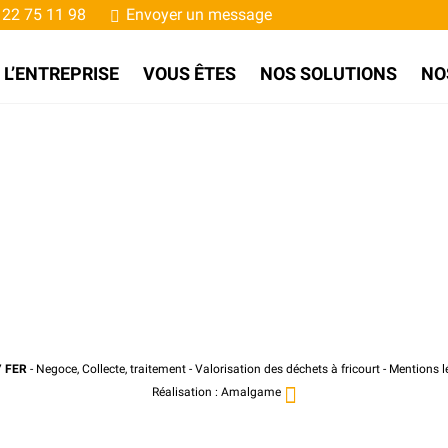
22 75 11 98
Envoyer un message
L’ENTREPRISE
VOUS ÊTES
NOS SOLUTIONS
NO
7
FER
- Negoce, Collecte, traitement - Valorisation des déchets à fricourt -
Mentions l
Réalisation :
Amalgame